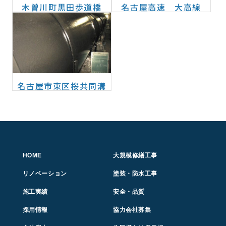
木曽川町黒田歩道橋
名古屋高速 大高線
名古屋市東区桜共同溝
HOME
大規模修繕工事
リノベーション
塗装・防水工事
施工実績
安全・品質
採用情報
協力会社募集